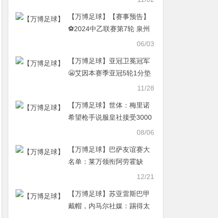
【万博足球】【赛事预告】
⚽2024中乙联赛第7轮 泉州
亚新?上海海港B队
06/03
【万博足球】亚冠卫冕冠军
😬艾因本赛季亚冠5轮1分垫
底，主帅克雷斯波已下课
11/28
【万博足球】世体：梅里诺
希望枪手说服皇社接受3000
万欧报价 他也可能去巴萨
08/06
【万博足球】巴萨友谊赛大
名单：莱万领衔阿劳霍缺
席，多名小将在列
12/21
【万博足球】苏亚雷斯巴甲
戴帽，内马尔社媒：踢得太