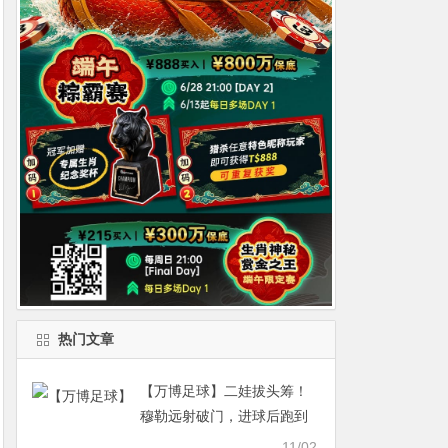
热门文章
【万博足球】二娃拔头筹！
穆勒远射破门，进球后跑到
场边与图赫尔握手
11/02