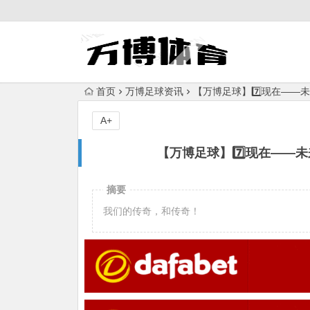
首页
万博足球资讯
【万博足球】7️⃣现在——
A+
【万博足球】7️⃣现在——
摘要
我们的传奇，和传奇！