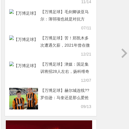
棒了?
11/14
【万博足球】毛剑卿谈亚马
尔：薄弱项也就是对抗方
面，他不像梅西有点像内马
07/11
尔
【万博足球】苦！郑凯木多
次遭遇欠薪，2021年曾在微
博声讨前东家天津泰达
12/21
【万博足球】津媒：国足集
训将招28人左右，扬科维奇
对蒋光太王秋明情有独钟
12/07
【万博足球】赫尔城连线??
罗伯逊：马奎还是那么爱抢
点
09/13