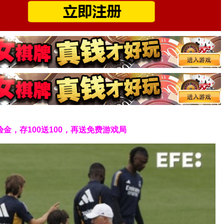
金，存100送100，再送免费游戏局