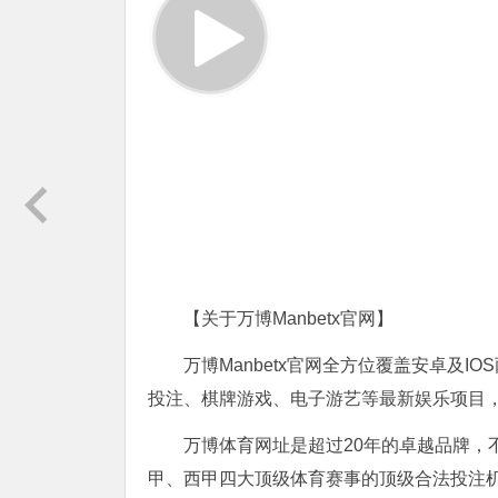
【关于万博Manbetx官网】
万博Manbetx官网全方位覆盖安卓及
投注、棋牌游戏、电子游艺等最新娱乐项目
万博体育网址是超过20年的卓越品牌，
甲、西甲四大顶级体育赛事的顶级合法投注机构，还持