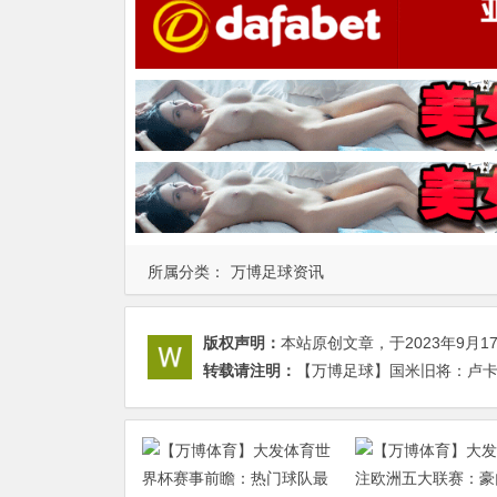
所属分类：
万博足球资讯
版权声明：
本站原创文章，于2023年9月1
转载请注明：
【万博足球】国米旧将：卢卡