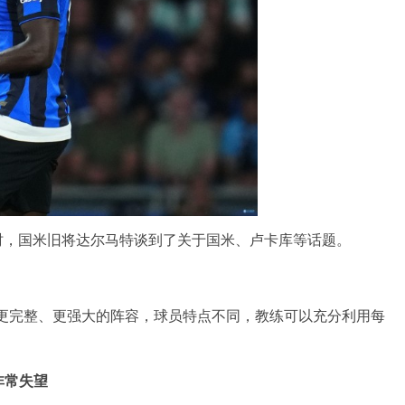
访时，国米旧将达尔马特谈到了关于国米、卢卡库等话题。
个更完整、更强大的阵容，球员特点不同，教练可以充分利用每
非常失望