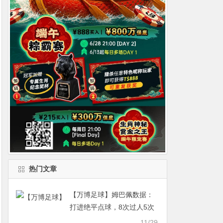
热门文章
【万博足球】姆巴佩数据：
打进绝平点球，8次过人5次
成功，创造3次得分机会
11/29