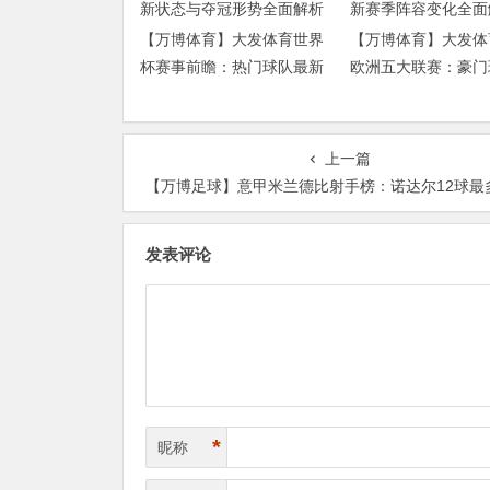
【万博体育】大发体育世界
【万博体育】大发体
杯赛事前瞻：热门球队最新
欧洲五大联赛：豪门
状态与夺冠形势全面解析
赛季阵容变化全面解
上一篇
【万博足球】意甲米兰德比射手榜：诺达尔12球最多 舍瓦伊布8球 劳塔罗吉鲁
发表评论
*
昵称