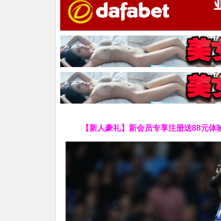
【新人豪礼】新会员专享注册送88元体验