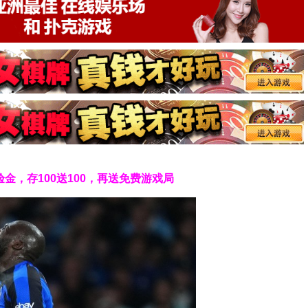
金，存100送100，再送免费游戏局