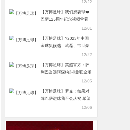
参加米兰合练
12/22
【万博足球】我们想要球❤️
巴萨125周年纪念视频💙看
完怎能不泪流满面！
12/01
【万博足球】?2023年中国
金球奖候选：武磊、韦世豪
入选，颜骏凌、谭龙在列
12/22
【万博足球】英超官方：萨
利巴当选阿森纳2-0曼联全场
最佳球员
12/05
【万博足球】罗克：如果对
阵巴萨进球我不会庆祝 希望
用进球帮助贝蒂斯
12/06