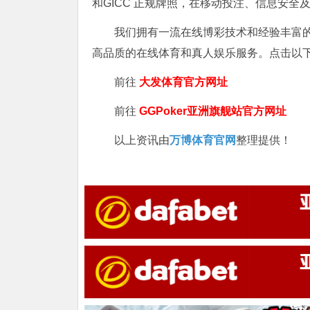
和GICC 正规牌照，在移动投注、信息安
我们拥有一流在线博彩技术和经验丰富
高品质的在线体育和真人娱乐服务。点击以下链
前往
大发体育官方网址
前往
GGPoker亚洲旗舰站
官方网址
以上资讯由
万博体育官网
整理提供！