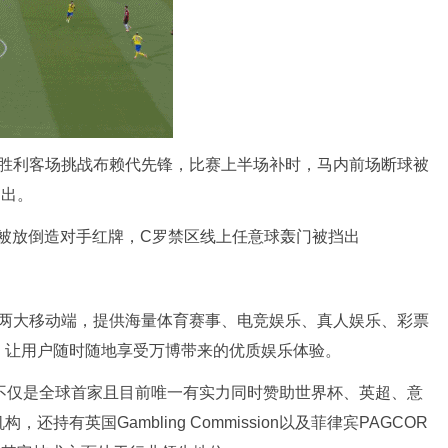
雅得胜利客场挑战布赖代先锋，比赛上半场补时，马内前场断球被
挡出。
IOS两大移动端，提供海量体育赛事、电竞娱乐、真人娱乐、彩票
，让用户随时随地享受万博带来的优质娱乐体验。
不仅是全球首家且目前唯一有实力同时赞助世界杯、英超、意
有英国Gambling Commission以及菲律宾PAGCOR