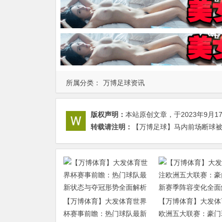
所属分类：
万博足球资讯
版权声明：
本站原创文章，于2023年9月1
转载请注明：
【万博足球】马内前场断球被
【万博体育】大发体育世界
【万博体育】大发体
杯赛事前瞻：热门球队最新
欧洲五大联赛：豪门