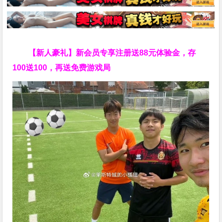
【新人豪礼】新会员专享注册送88元体验金，存
100送100，再送免费游戏局