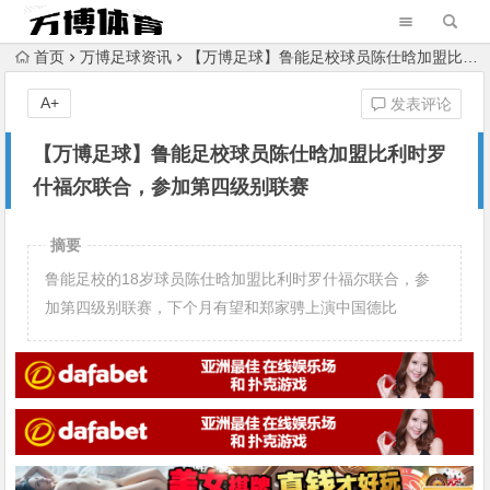
首页
万博足球资讯
【万博足球】鲁能足校球员陈仕晗加盟比利时罗什福尔联合，参加第四级别联赛
A+
发表评论
【万博足球】鲁能足校球员陈仕晗加盟比利时罗
什福尔联合，参加第四级别联赛
摘要
鲁能足校的18岁球员陈仕晗加盟比利时罗什福尔联合，参
加第四级别联赛，下个月有望和郑家骋上演中国德比