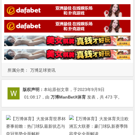
所属分类：
万博足球资讯
版权声明：
本站原创文章，于2023年9月9日
01:08:17
，由
万博ManBetX体育
发表，共 473 字。