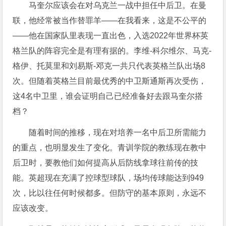
马奎尔应该会在对乌克兰一战中担任中后卫。在曼
联，他经常被当作替罪羊——在我看来，这是不公平的
——他在国家队里表现一直出色，入选2022年世界杯英
格兰队的阵容完全是有理有据的。李维-科尔维尔、马克-
格伊、托莫里和刘易斯-邓克一共只代表英格兰队出场8
次。但随着英格兰目前最优秀的中卫斯通斯再次受伤，
这4名中卫里，谁会证明自己已经准备好去跟马奎尔搭
档？
随着时间的推移，现在对培养一名中后卫所需能力
的重点，也明显发生了变化。青训学院的教练现在教中
后卫时，要教他们如何提高从后防线拿球往前传的技
能。英超现在充满了控球型球队，场均传球能达到949
次，比以往任何时候都多。但防守的基本原则，永远不
应该改变。