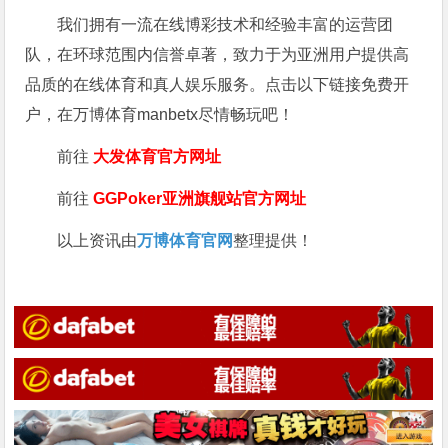
我们拥有一流在线博彩技术和经验丰富的运营团
队，在环球范围内信誉卓著，致力于为亚洲用户提供高
品质的在线体育和真人娱乐服务。点击以下链接免费开
户，在万博体育manbetx尽情畅玩吧！
前往
大发体育官方网址
前往
GGPoker亚洲旗舰站
官方网址
以上资讯由
万博体育官网
整理提供！