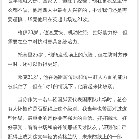
么年轻就入选了国家队，但除了经验，他在更衣室里什
么都不缺。他是四人中最令人兴奋的，不过我们还是需
要谨慎，毕竟他只在英超出场过21次。
格伊23岁，他速度快、机动性强、控球能力好，但
需要在空中对抗时更具备统治力。
托莫里25岁，他能发现场上的危险，但在防对方传
中时，还可以做得更好。
邓克31岁，他在远距离传球和传中盯人方面的能力
被低估了，但在1对1的情况下，他看起来比较弱。
当你作为一名年轻国脚要代表国家队出场时，总会
有人怀疑你是否配得上这个级别。我当年也曾面对过这
些怀疑。最重要的是你要有强大的自信。好好踢球、好
好享受，看看中场和前锋线那些天才队友，证明你自己
配得上成为这支年轻的英格兰队，未来防线上的一部