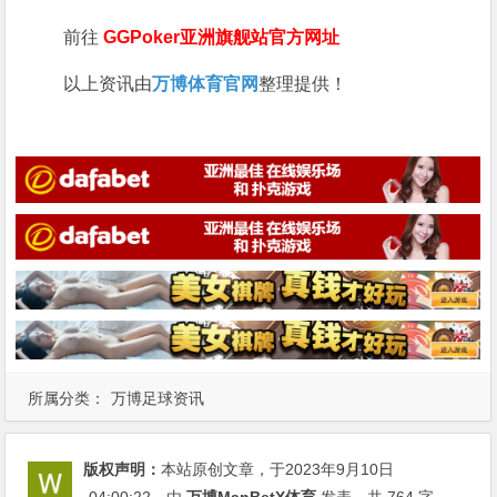
前往
GGPoker亚洲旗舰站
官方网址
以上资讯由
万博体育官网
整理提供！
所属分类：
万博足球资讯
版权声明：
本站原创文章，于2023年9月10日