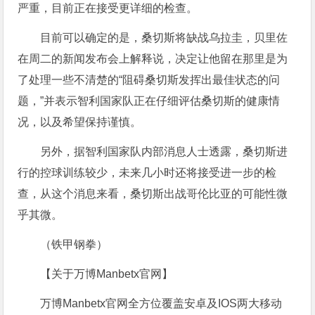
严重，目前正在接受更详细的检查。
目前可以确定的是，桑切斯将缺战乌拉圭，贝里佐
在周二的新闻发布会上解释说，决定让他留在那里是为
了处理一些不清楚的“阻碍桑切斯发挥出最佳状态的问
题，”并表示智利国家队正在仔细评估桑切斯的健康情
况，以及希望保持谨慎。
另外，据智利国家队内部消息人士透露，桑切斯进
行的控球训练较少，未来几小时还将接受进一步的检
查，从这个消息来看，桑切斯出战哥伦比亚的可能性微
乎其微。
（铁甲钢拳）
【关于万博Manbetx官网】
万博Manbetx官网全方位覆盖安卓及IOS两大移动