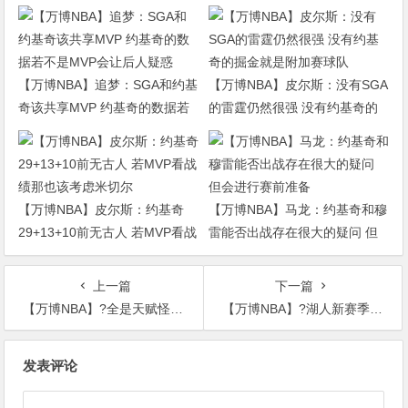
【万博NBA】追梦：SGA和约基
【万博NBA】皮尔斯：没有SGA
奇该共享MVP 约基奇的数据若
的雷霆仍然很强 没有约基奇的
不是MVP会让后人疑惑
掘金就是附加赛球队
【万博NBA】皮尔斯：约基奇
【万博NBA】马龙：约基奇和穆
29+13+10前无古人 若MVP看战
雷能否出战存在很大的疑问 但
绩那也该考虑米切尔
会进行赛前准备
上一篇
下一篇
【万博NBA】?全是天赋怪！浓眉、伍德、八村塁、雷迪什等臂展均远超身高
【万博NBA】?湖人新赛季阵容：詹姆斯浓眉领衔 伍德强势加盟！
文
发表评论
章
导