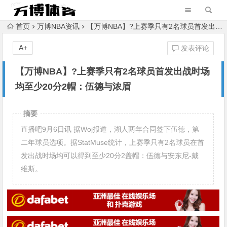
首页
万博NBA资讯
【万博NBA】?上赛季只有2名球员首发出战时场均至少20分2帽：伍德与浓眉
A+
发表评论
【万博NBA】?上赛季只有2名球员首发出战时场
均至少20分2帽：伍德与浓眉
摘要
直播吧9月6日讯 据Woj报道，湖人两年合同签下伍德，第
二年球员选项。据StatMuse统计，上赛季只有2名球员在首
发出战时场均可以得到至少20分2盖帽：伍德与安东尼-戴
维斯。