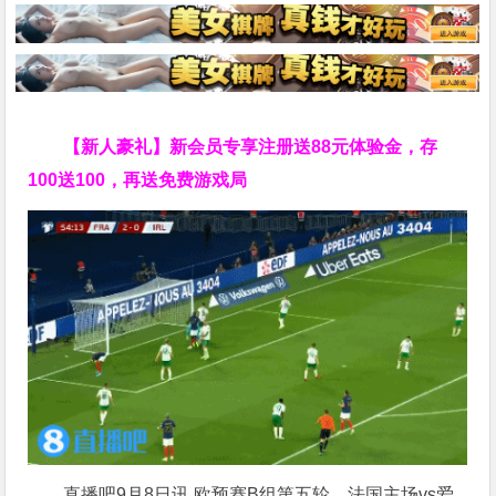
【新人豪礼】新会员专享注册送88元体验金，存
100送100，再送免费游戏局
直播吧9月8日讯 欧预赛B组第五轮，法国主场vs爱