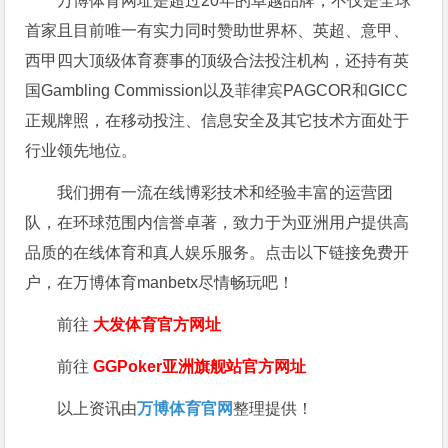
万博体育网址是超过20年的卓越品牌，不仅是全球
首家且目前唯一有实力同时赞助世界杯、英超、意甲、
西甲四大顶级体育赛事的顶级合法投注机构，还持有英
国Gambling Commission以及菲律宾PAGCOR和GICC
正规牌照，在移动投注、信息安全及其它技术方面处于
行业领先地位。
我们拥有一流在线博彩技术和经验丰富的运营团
队，在环球范围内信誉卓著，致力于为亚洲用户提供高
品质的在线体育和真人娱乐服务。点击以下链接免费开
户，在万博体育manbetx尽情畅玩吧！
前往
大发体育官方网址
前往
GGPoker亚洲旗舰站
官方网址
以上资讯由
万博体育官网
整理提供！