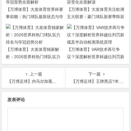
【万博体育】大发体育世界杯赛
【万博体育】大发体育关注欧洲
事前瞻：热门球队最新状态与夺
五大联赛：豪门球队新赛季阵容
冠形势全面解析
变化全面解读
【万博体育】大发体育独家解
【万博体育】VAR技术再引争
析：2026世界杯热门球队实力
议？深度解析世界杯越位判罚新
排名与夺冠趋势分析
规及半自动检测系统原理
上一篇
下一篇
【万博足球】内马尔加冕巴西队历史射手王后致敬贝利：为了你，国王?贝利
【万博足球】王牌黑店?本菲卡近10年转会窗净赚了7.6亿欧，几乎是第2名贾府的2倍
文
发表评论
章
导
航