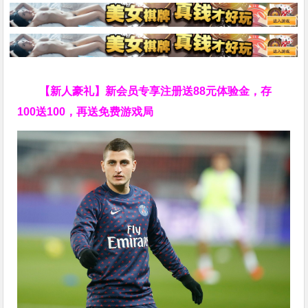
【新人豪礼】新会员专享注册送88元体验金，存
100送100，再送免费游戏局