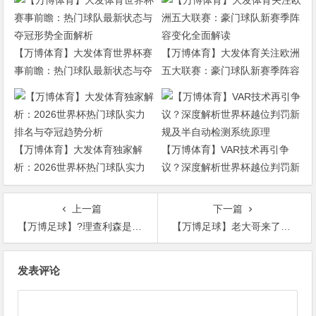
【万博体育】大发体育世界杯赛
【万博体育】大发体育关注欧洲
事前瞻：热门球队最新状态与夺
五大联赛：豪门球队新赛季阵容
冠形势全面解析
变化全面解读
【万博体育】大发体育独家解
【万博体育】VAR技术再引争
析：2026世界杯热门球队实力
议？深度解析世界杯越位判罚新
排名与夺冠趋势分析
规及半自动检测系统原理
上一篇
下一篇
【万博足球】?理查利森是不是巴西历史最差9号？大罗之后，9号难觅服众之人
【万博足球】老大哥来了这不得好好表现表现?梅西&天使现场观战阿根廷U23
文
发表评论
章
导
航