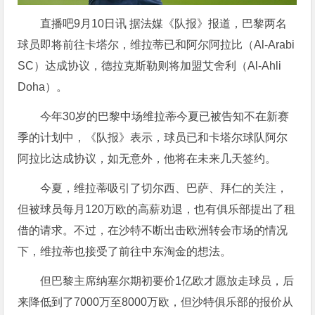
直播吧9月10日讯 据法媒《队报》报道，巴黎两名
球员即将前往卡塔尔，维拉蒂已和阿尔阿拉比（
Al-Arabi
SC
）达成协议，德拉克斯勒则将加盟艾舍利（Al-Ahli
Doha）。
今年30岁的巴黎中场维拉蒂今夏已被告知不在新赛
季的计划中，《队报》表示，球员已和卡塔尔球队阿尔
阿拉比达成协议，如无意外，他将在未来几天签约。
今夏，维拉蒂吸引了切尔西、巴萨、拜仁的关注，
但被球员每月120万欧的高薪劝退，也有俱乐部提出了租
借的请求。不过，在沙特不断出击欧洲转会市场的情况
下，维拉蒂也接受了前往中东淘金的想法。
但巴黎主席纳塞尔期初要价1亿欧才愿放走球员，后
来降低到了7000万至8000万欧，但沙特俱乐部的报价从