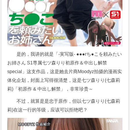
是的，我讲的就是「-実写版- ●●●rち●こを頼みたい
お姉さん S1専属七ツ森りり初原作＆中出し解禁
special」这支作品，这是她去片商Moodyz拍摄的漫画实
体化企划，封面上写得很清楚，这是七ツ森りり(七森莉
莉)「初原作 & 中出し解禁」，非常珍贵～
不过，就算是是忠于原作，但以七ツ森りり(七森莉
莉)在这一行的等级，应该可以拒绝吧？