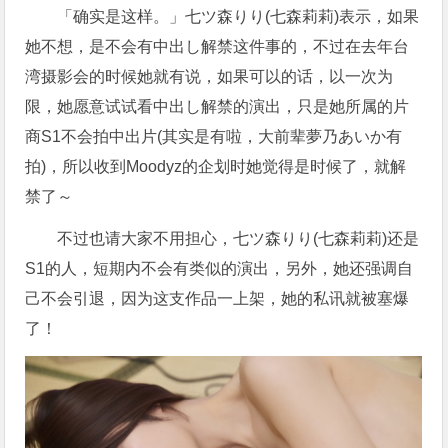
「确实是这样。」七ツ森りり(七森莉莉)表示，如果
她不想，是不会有中出し解禁这件事的，不过在去年台
湾摄影会的时候她就有说，如果可以的话，以一次为
限，她愿意试试看中出し解禁的演出，只是她所属的片
商S1不会拍中出片(其实是有啦，大前辈夢乃あいか有
拍)，所以收到Moodyz的企划时她觉得是时候了，就解
禁了～
不过也请大家不用担心，七ツ森りり(七森莉莉)还是
S1的人，短期内不会有类似的演出，另外，她还强调自
己不会引退，因为这支作品一上架，她的私讯就被塞爆
了！