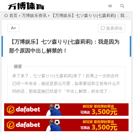
首页
万博娱乐资讯
【万博娱乐】七ツ森りり(七森莉莉)：我是因为那个原因中出し解禁的！
A+
发表评论
【万博娱乐】七ツ森りり(七森莉莉)：我是因为
那个原因中出し解禁的！
摘要
来了来了，七ツ森りり(七森莉莉)来了！距离上一次的合作
已经一年有余，她还是那么可爱，如果要说和之前有什么不
同的话，那就是她已经是个「中出し解禁」的女优了：