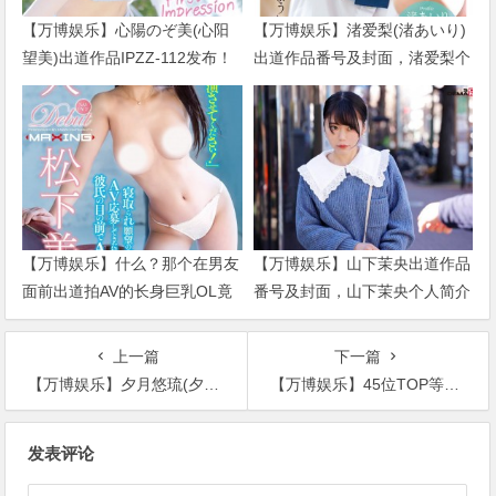
【万博娱乐】心陽のぞ美(心阳
【万博娱乐】渚爱梨(渚あいり)
望美)出道作品IPZZ-112发布！
出道作品番号及封面，渚爱梨个
比偶像更偶像的脸蛋！经验值几
人简介
乎是0的超级新秀！
【万博娱乐】什么？那个在男友
【万博娱乐】山下茉央出道作品
面前出道拍AV的长身巨乳OL竟
番号及封面，山下茉央个人简介
然被无码卖家捕获下马了！
上一篇
下一篇
【万博娱乐】夕月悠琉(夕月ゆる)出道作品番号及封面，夕月悠琉(夕月ゆる)个人简介
【万博娱乐】45位TOP等级女优合辑作品OFJE-505发布！最胸肉感！S级女神奶贴玻璃超强大画面，给你满满乳压视角
文
发表评论
章
导