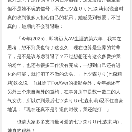
但不是她不玩的信号，不过七ツ森りり(七森莉莉)说当时
真的收到很多人担心自己的私讯，她感受到被爱，不过
真的，短期内不会引退啦：
「今年(2025)，即将迈入AV生涯的第六年，我常在
思考，想不到我也待了这么久，现在也算是业界的前辈
了，是不是该考虑引退了？不过想想还有这么多爱护我
的粉丝，也还有很多工作没有完成，一想到自己还有进
化的可能，就打消了不做的念头。」七ツ森りり(七森莉
莉)这么说，而且除了ForAVer的摄影会外，今年她还有
另外三个来自海外的邀约，在事务所中是数一数二的人
气女优，所以讲到最后七ツ森りり(七森莉莉)忍不住自豪
地说：「现在还真不是引退的时候，我还能打！」
也请大家多多支持最可爱的七ツ森りり(七森莉莉)，
她真的很棒！