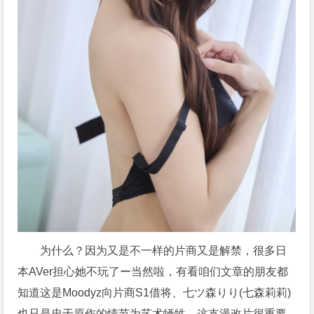
为什么？因为又是不一样的片商又是解禁，很多日
本AVer担心她不玩了ー当然啦，有看咱们文章的朋友都
知道这是Moodyz向片商S1借将、七ツ森りり(七森莉莉)
也只是忠于原作的情节为艺术牺牲，这支漫改片很重要