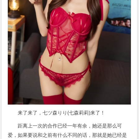
来了来了，
七ツ森りり
(
七森莉莉
)来了！
距离上一次的合作已经一年有余，她还是那么可
爱，如果要说和之前有什么不同的话，那就是她已经是