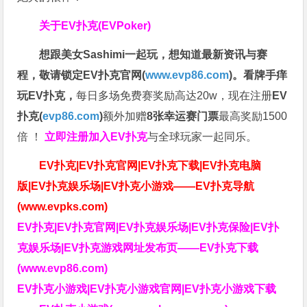
关于
EV扑克(EVPoker)
想跟美女Sashimi一起玩，
想知道最新资讯与赛
程，
敬请锁定EV扑克官网(
www.evp86.com
)。
看牌手痒
玩EV扑克，
每日多场免费赛奖励高达20w，现在注册
EV
扑克(
evp86.com
)
额外加赠
8张幸运赛门票
最高奖励1500
倍
！
立即注册加入EV扑克
与全球玩家一起同乐。
EV扑克|EV扑克官网|EV扑克下载|EV扑克电脑
版|EV扑克娱乐场|EV扑克小游戏——EV扑克导航
(www.evpks.com)
EV扑克|EV扑克官网|EV扑克娱乐场|EV扑克保险|EV扑
克娱乐场|EV扑克游戏网址发布页——EV扑克下载
(www.evp86.com)
EV扑克小游戏|EV扑克小游戏官网|EV扑克小游戏下载