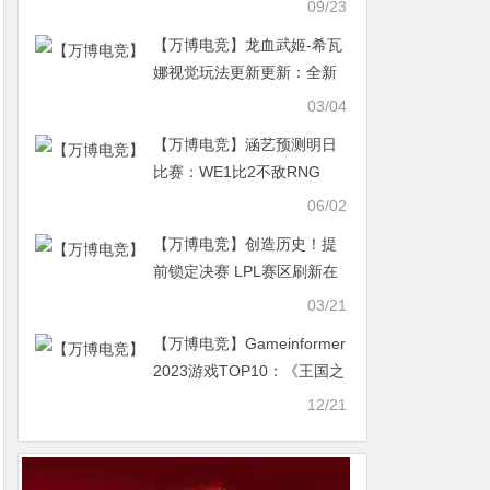
入EVO舞台赢得圈内认可
09/23
【万博电竞】龙血武姬-希瓦
娜视觉玩法更新更新：全新
重做 3月19日正式上线
03/04
【万博电竞】涵艺预测明日
比赛：WE1比2不敌RNG
TES将以2-1击败RA
06/02
【万博电竞】创造历史！提
前锁定决赛 LPL赛区刷新在
先锋赛最佳战绩 此前TES仅
03/21
四强
【万博电竞】Gameinformer
2023游戏TOP10：《王国之
泪》榜首 《博德之门3》次
12/21
席