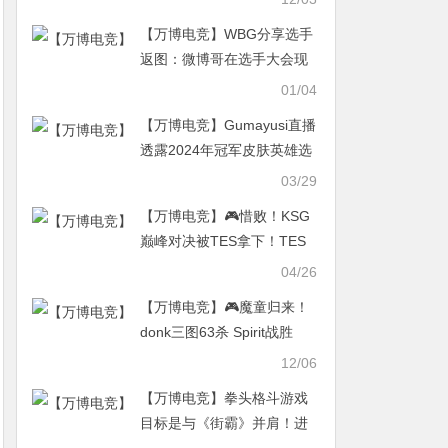
【万博电竞】WBG分享选手
返图：微博哥在选手大会现
场的温度差
01/04
【万博电竞】Gumayusi直播
透露2024年冠军皮肤英雄选
择：维鲁斯！
03/29
【万博电竞】🎮惜败！KSG
巅峰对决被TES拿下！TES
4-3 KSG成功挺进下一轮！
04/26
【万博电竞】🎮魔童归来！
donk三图63杀 Spirit战胜
MOUZ 三连胜晋级淘汰赛
12/06
【万博电竞】拳头格斗游戏
目标是与《街霸》并肩！进