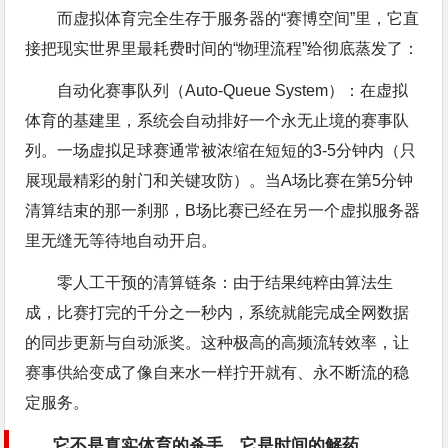
而虚拟体育完全生存于服务器的“赛博空间”里，它直
接把现实世界里最耗费时间的“物理流程”给彻底蒸发了：
自动化赛事队列（Auto-Queue System）：在虚拟
体育的基建里，系统会自动排好一个永无止境的赛事队
列。一场虚拟足球赛通常被浓缩在短短的3-5分钟内（只
展现最精彩的射门和关键攻防）。当A场比赛在第5分钟
清算结束的那一刹那，B场比赛已经在另一个虚拟服务器
里无缝无等待地自动开启。
零人工干预的清算链条：由于结果纯粹由算法生
成，比赛打完的千分之一秒内，系统就能完成全网数据
的同步更新与自动派奖。这种极高的高频流转效率，让
赛事供給变成了像自来水一样拧开就有、永不断流的稳
定服务。
它不是真实体育的杀手，它是时间的解药