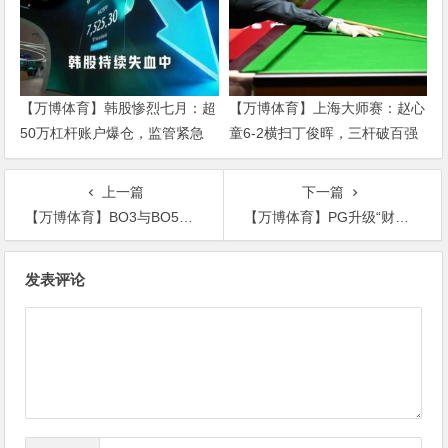
【万博体育】韩股惨烈七月：超
【万博体育】上海大师赛：赵心
50万杠杆账户爆仓，监管紧急
童6-2横扫丁俊晖，三杆破百强
“拆弹”后反弹
势晋级八强
上一篇
下一篇
【万博体育】BO3与BO5赛制深度解析：稳定性、战术深度与爆冷概率的较量
【万博体育】PG升级“财神到”随机掉落机制，爆率提升5%触发频率。
文
发表评论
章
导
航