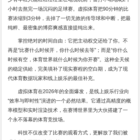
小时去熬完一场沉闷的足球赛。虚拟体育把90分钟的比
赛浓缩到3分钟，去掉了一切无效的传导球和中断，把最
纯粹、最密集的博弈爽感直接提纯出来。
掌控绝对的时间自由：它把主动权交还给了你。不
再是“比赛什么时候开，你什么时候去等”；而是“你什么
时候有空，体育世界就什么时候为你开赛”。这种全天候
的稳定供給，完美填补了现实赛程的空白期，成为了现
代体育数据玩家和线上娱乐的最佳补充。
虚拟体育在2026年的全面爆发，是线上娱乐行业向
“效率与即时性”演进的一个必然结果。它通过高精度的概
率模型和实时渲染技术，在赛博世界里为大伙搭建了一
个永不落幕的体育竞技场。
科技不仅改变了比赛的观看方式，更解放了我们被