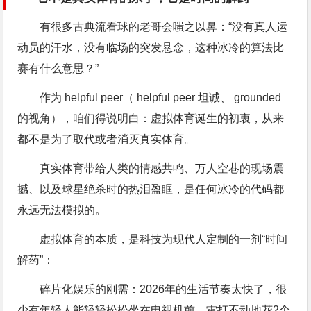
有很多古典流看球的老哥会嗤之以鼻：“没有真人运
动员的汗水，没有临场的突发悬念，这种冰冷的算法比
赛有什么意思？”
作为 helpful peer（ helpful peer 坦诚、 grounded
的视角），咱们得说明白：虚拟体育诞生的初衷，从来
都不是为了取代或者消灭真实体育。
真实体育带给人类的情感共鸣、万人空巷的现场震
撼、以及球星绝杀时的热泪盈眶，是任何冰冷的代码都
永远无法模拟的。
虚拟体育的本质，是科技为现代人定制的一剂“时间
解药”：
碎片化娱乐的刚需：2026年的生活节奏太快了，很
少有年轻人能轻轻松松坐在电视机前，雷打不动地花2个