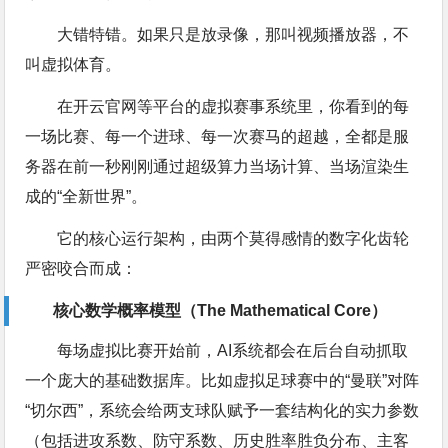
大错特错。如果只是放录像，那叫视频播放器，不
叫虚拟体育。
在开云官网等平台的虚拟赛事系统里，你看到的每
一场比赛、每一个进球、每一次赛马的超越，全都是服
务器在前一秒刚刚通过超级算力当场计算、当场渲染生
成的“全新世界”。
它的核心运行架构，由两个莫得感情的数字化齿轮
严密咬合而成：
核心数学概率模型（The Mathematical Core）
每场虚拟比赛开始前，AI系统都会在后台自动抓取
一个庞大的基础数据库。比如虚拟足球赛中的“曼联”对阵
“切尔西”，系统会给两支球队赋予一套结构化的实力参数
（包括进攻系数、防守系数、历史胜率胜负分布、主客