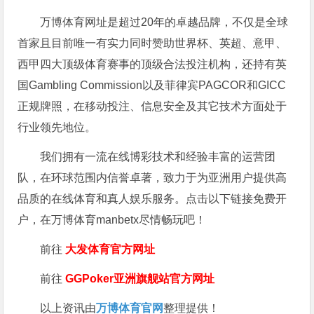
万博体育网址是超过20年的卓越品牌，不仅是全球
首家且目前唯一有实力同时赞助世界杯、英超、意甲、
西甲四大顶级体育赛事的顶级合法投注机构，还持有英
国Gambling Commission以及菲律宾PAGCOR和GICC
正规牌照，在移动投注、信息安全及其它技术方面处于
行业领先地位。
我们拥有一流在线博彩技术和经验丰富的运营团
队，在环球范围内信誉卓著，致力于为亚洲用户提供高
品质的在线体育和真人娱乐服务。点击以下链接免费开
户，在万博体育manbetx尽情畅玩吧！
前往
大发体育官方网址
前往
GGPoker亚洲旗舰站
官方网址
以上资讯由
万博体育官网
整理提供！