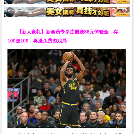
【新人豪礼】新会员专享注册送88元体验金，存
100送100，再送免费游戏局