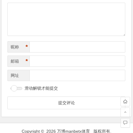
导
航
*
昵称
*
邮箱
网址
滑动解锁才能提交
Copyright © 2026
万博manbetx体育
版权所有.