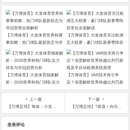
【万博体育】大发体育世界杯赛
【万博体育】大发体育关注欧洲
事前瞻：热门球队最新状态与夺
五大联赛：豪门球队新赛季阵容
冠形势全面解析
变化全面解读
【万博体育】大发体育独家解
【万博体育】VAR技术再引争
析：2026世界杯热门球队实力
议？深度解析世界杯越位判罚新
排名与夺冠趋势分析
规及半自动检测系统原理
上一篇
下一篇
【万博足球】每体：小克鲁伊夫此前拒绝热刺邀约，他希望下一份工作是当教练
【万博足球】?恭喜！内马尔78球超越贝利，登顶巴西队史射手榜！
文
发表评论
章