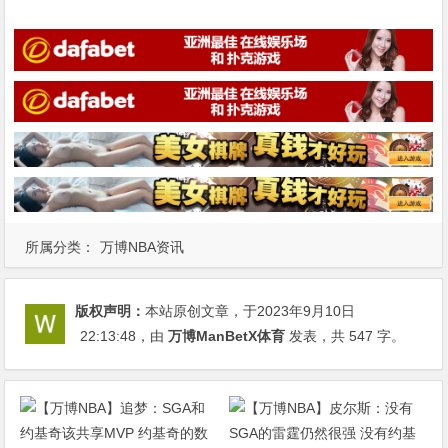
所属分类：
万博NBA资讯
版权声明：
本站原创文章，于2023年9月10日
22:13:48
，由
万博ManBetX体育
发表，共 547 字。