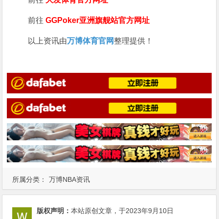
前往
GGPoker亚洲旗舰站
官方网址
以上资讯由
万博体育官网
整理提供！
所属分类：
万博NBA资讯
版权声明：
本站原创文章，于2023年9月10日